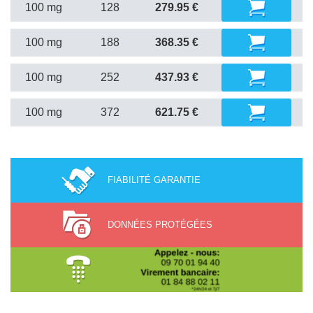
100 mg
128
279.95 €
100 mg
188
368.35 €
100 mg
252
437.93 €
100 mg
372
621.75 €
FIABILITÉ GARANTIE
DONNÉES PROTÉGÉES