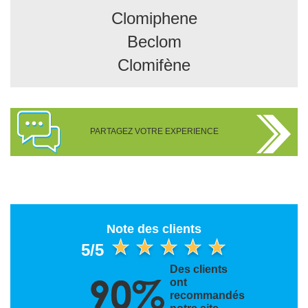
Clomiphene
Beclom
Clomifène
PARTAGEZ VOTRE EXPERIENCE
Note des clients
5/5
Des clients
ont
recommandés