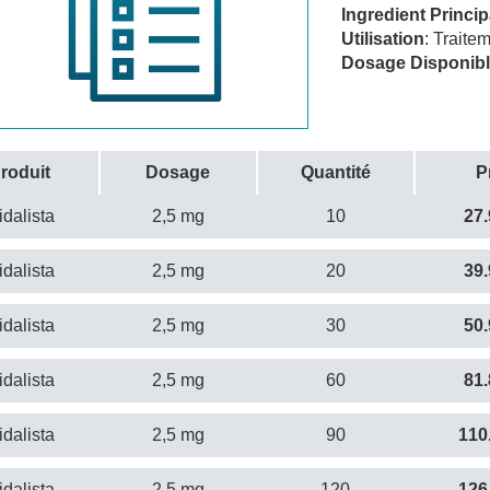
Ingredient Princip
Utilisation
: Traite
Dosage Disponib
roduit
Dosage
Quantité
P
idalista
2,5 mg
10
27.
idalista
2,5 mg
20
39.
idalista
2,5 mg
30
50.
idalista
2,5 mg
60
81.
idalista
2,5 mg
90
110
idalista
2,5 mg
120
126