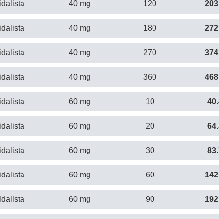
idalista
40 mg
120
203
idalista
40 mg
180
272
idalista
40 mg
270
374
idalista
40 mg
360
468
idalista
60 mg
10
40.
idalista
60 mg
20
64.
idalista
60 mg
30
83.
idalista
60 mg
60
142
idalista
60 mg
90
192