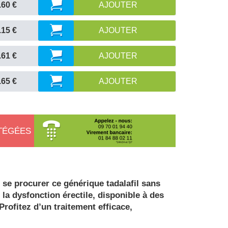
.60 €
AJOUTER
.15 €
AJOUTER
.61 €
AJOUTER
.65 €
AJOUTER
TÉGÉES
 se procurer ce générique tadalafil sans
 la dysfonction érectile, disponible à des
Profitez d’un traitement efficace,