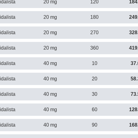
idalista
20 mg
120
184
idalista
20 mg
180
249
idalista
20 mg
270
328
idalista
20 mg
360
419
idalista
40 mg
10
37.
idalista
40 mg
20
58.
idalista
40 mg
30
73.
idalista
40 mg
60
128
idalista
40 mg
90
168