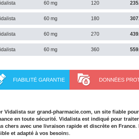
idalista
60 mg
120
235
idalista
60 mg
180
307
idalista
60 mg
270
439
idalista
60 mg
360
559
FIABILITÉ GARANTIE
DONNÉES PRO
r Vidalista sur grand-pharmacie.com, un site fiable pour
ance en toute sécurité. Vidalista est indiqué pour traiter
as chers avec une livraison rapide et discrète en France. 
ible et adapté à vos besoin
s.