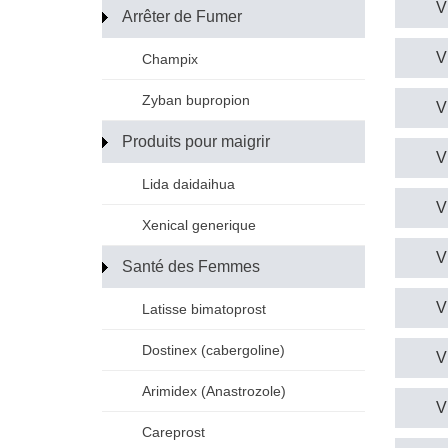
V
Arrêter de Fumer
V
Champix
Zyban bupropion
V
Produits pour maigrir
V
Lida daidaihua
V
Xenical generique
V
Santé des Femmes
V
Latisse bimatoprost
Dostinex (cabergoline)
V
Arimidex (Anastrozole)
V
Careprost