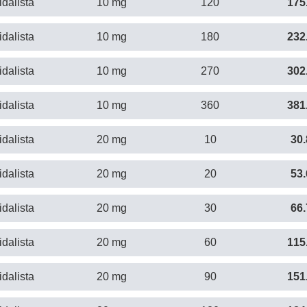
idalista
10 mg
120
175
idalista
10 mg
180
232
idalista
10 mg
270
302
idalista
10 mg
360
381
idalista
20 mg
10
30.
idalista
20 mg
20
53.
idalista
20 mg
30
66.
idalista
20 mg
60
115
idalista
20 mg
90
151