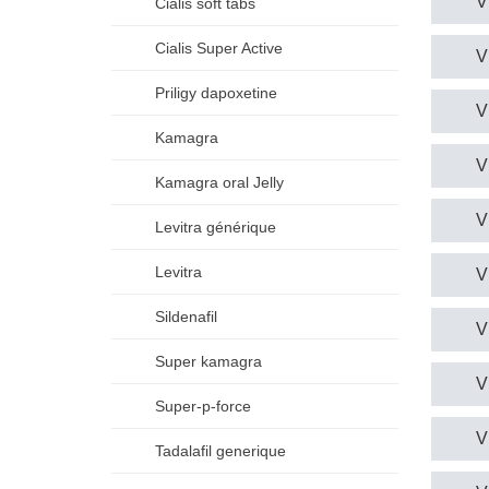
V
Cialis soft tabs
Cialis Super Active
V
Priligy dapoxetine
V
Kamagra
V
Kamagra oral Jelly
V
Levitra générique
Levitra
V
Sildenafil
V
Super kamagra
V
Super-p-force
V
Tadalafil generique