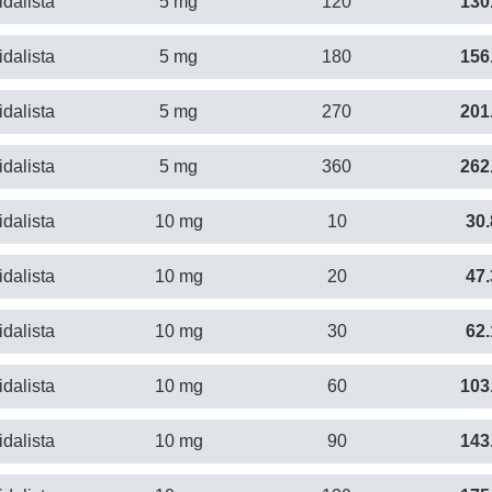
idalista
5 mg
120
130
idalista
5 mg
180
156
idalista
5 mg
270
201
idalista
5 mg
360
262
idalista
10 mg
10
30.
idalista
10 mg
20
47.
idalista
10 mg
30
62.
idalista
10 mg
60
103
idalista
10 mg
90
143