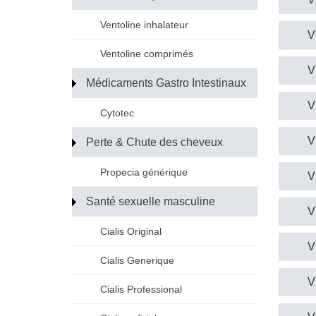
Ventoline inhalateur
V
Ventoline comprimés
V
Médicaments Gastro Intestinaux
V
Cytotec
V
Perte & Chute des cheveux
Propecia générique
V
Santé sexuelle masculine
V
Cialis Original
V
Cialis Generique
V
Cialis Professional