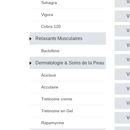
V
Suhagra
Vigora
V
Cobra 120
V
Relaxants Musculaires
V
Baclofène
V
Dermatologie & Soins de la Peau
V
Aciclovir
Accutane
V
Tretinoine creme
V
Tretinoine en Gel
V
Rapamycine