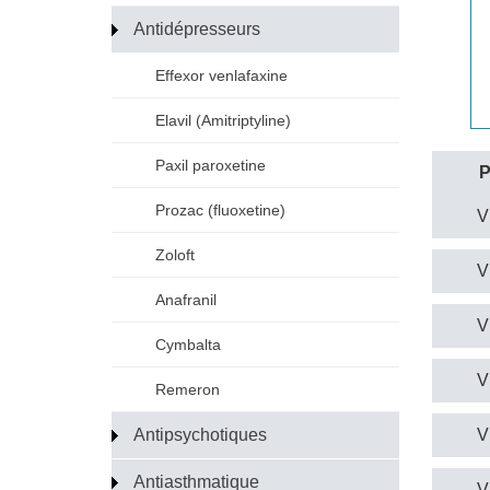
Antidépresseurs
Effexor venlafaxine
Elavil (Amitriptyline)
Paxil paroxetine
P
Prozac (fluoxetine)
V
Zoloft
V
Anafranil
V
Cymbalta
V
Remeron
Antipsychotiques
V
Antiasthmatique
V