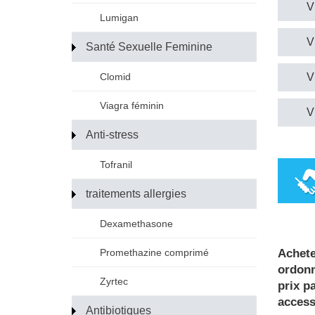
V
Lumigan
V
Santé Sexuelle Feminine
Clomid
V
Viagra féminin
V
Anti-stress
Tofranil
traitements allergies
Dexamethasone
Promethazine comprimé
Achete
ordonn
Zyrtec
prix p
access
Antibiotiques