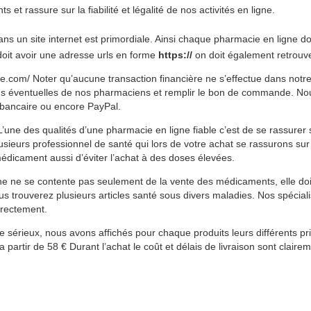
t rassure sur la fiabilité et légalité de nos activités en ligne.
 dans un site internet est primordiale. Ainsi chaque pharmacie en ligne d
et doit avoir une adresse urls en forme
https://
on doit également retrouve
.com/ Noter qu’aucune transaction financière ne s’effectue dans notre
ns éventuelles de nos pharmaciens et remplir le bon de commande. No
t bancaire ou encore PayPal.
’une des qualités d’une pharmacie en ligne fiable c’est de se rassurer s
lusieurs professionnel de santé qui lors de votre achat se rassurons su
édicament aussi d’éviter l’achat à des doses élevées.
e ne se contente pas seulement de la vente des médicaments, elle doi
us trouverez plusieurs articles santé sous divers maladies. Nos spécial
irectement.
 sérieux, nous avons affichés pour chaque produits leurs différents prix. 
a partir de 58 € Durant l’achat le coût et délais de livraison sont claire