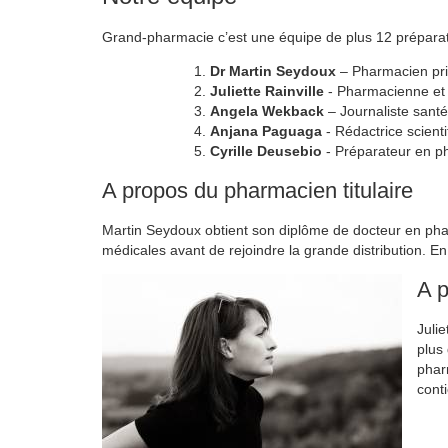
Grand-pharmacie c’est une équipe de plus 12 préparate
Dr Martin Seydoux
– Pharmacien pr
Juliette Rainville
- Pharmacienne et
Angela Wekback
– Journaliste sant
Anjana Paguaga
- Rédactrice scienti
Cyrille Deusebio
- Préparateur en p
A propos du pharmacien titulaire
Martin Seydoux obtient son diplôme de docteur en phar
médicales avant de rejoindre la grande distribution. E
A p
Julie
plus
phar
cont