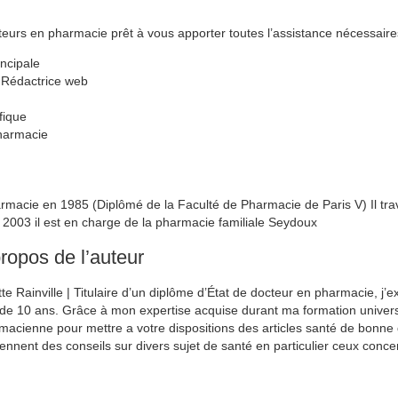
urs en pharmacie prêt à vous apporter toutes l’assistance nécessaires 
incipale
 Rédactrice web
é
fique
harmacie
macie en 1985 (Diplômé de la Faculté de Pharmacie de Paris V) Il trav
n 2003 il est en charge de la pharmacie familiale Seydoux
ropos de l’auteur
tte Rainville | Titulaire d’un diplôme d’État de docteur en pharmacie, j
 de 10 ans. Grâce à mon expertise acquise durant ma formation universi
macienne pour mettre a votre dispositions des articles santé de bonne 
iennent des conseils sur divers sujet de santé en particulier ceux conce