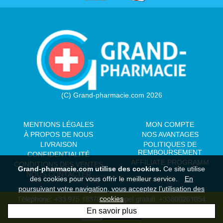
(C) Grand-pharmacie.com 2026
MENTIONS LÉGALES
MON COMPTE
À PROPOS DE NOUS
NOS AVANTAGES
LIVRAISON
POLITIQUES DE
REMBOURSEMENT
CONFIDENTIALITÉ
AFFILIATE PROGRAMM
CONDITIONS DES VENTES
Grand-pharmacie.com utilise des cookies.
Ce site utilise
NOUS CONTACTER
des cookies pour vous offrir le meilleur service.
En
poursuivant votre navigation, vous acceptez l’utilisation des
cookies
En savoir plus