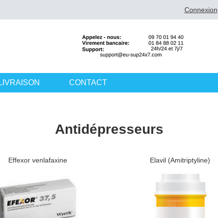
Connexion
LIVRAISON
CONTACT
Antidépresseurs
Effexor venlafaxine
Elavil (Amitriptyline)