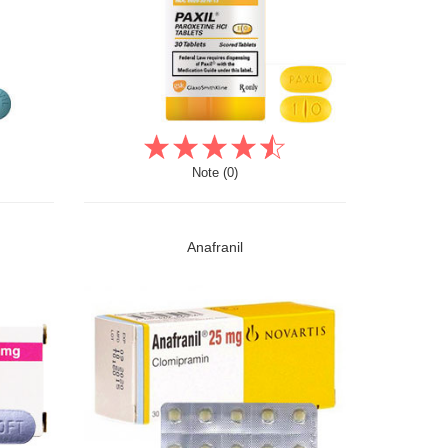
Note (0)
Anafranil