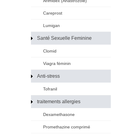
Arimidex (Anastrozole)
Careprost
Lumigan
Santé Sexuelle Feminine
Clomid
Viagra féminin
Anti-stress
Tofranil
traitements allergies
Dexamethasone
Promethazine comprimé