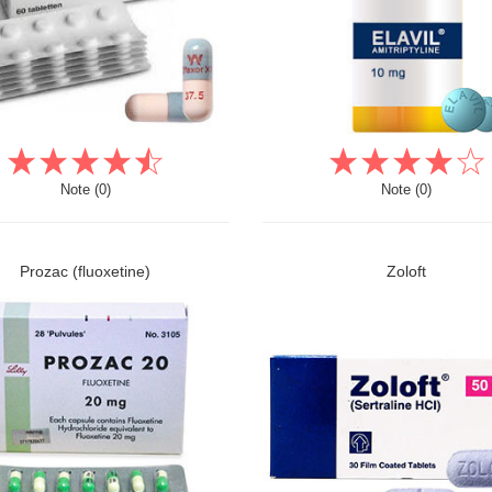
Note (0)
Note (0)
Prozac (fluoxetine)
Zoloft