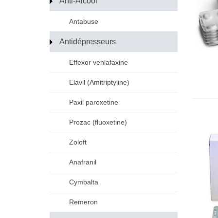
Anti-Alcool
Antabuse
Antidépresseurs
Effexor venlafaxine
Elavil (Amitriptyline)
Paxil paroxetine
Prozac (fluoxetine)
Zoloft
Anafranil
Cymbalta
Remeron