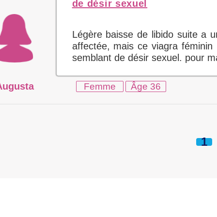
de désir sexuel
Légère baisse de libido suite a
affectée, mais ce viagra fémini
semblant de désir sexuel. pour ma 
Augusta
Femme
Âge 36
1