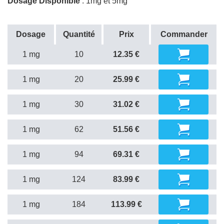
Dosage Disponible
: 1mg et 5mg
Dosage
Quantité
Prix
Commander
1 mg
10
12.35 €
1 mg
20
25.99 €
1 mg
30
31.02 €
1 mg
62
51.56 €
1 mg
94
69.31 €
1 mg
124
83.99 €
1 mg
184
113.99 €