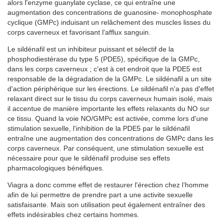
alors l'enzyme guanylate cyclase, ce qui entraîne une
augmentation des concentrations de guanosine- monophosphate
cyclique (GMPc) induisant un relâchement des muscles lisses du
corps caverneux et favorisant l'afflux sanguin.
Le sildénafil est un inhibiteur puissant et sélectif de la
phosphodiestérase du type 5 (PDE5), spécifique de la GMPc,
dans les corps caverneux ; c'est à cet endroit que la PDE5 est
responsable de la dégradation de la GMPc. Le sildénafil a un site
d'action périphérique sur les érections. Le sildénafil n'a pas d'effet
relaxant direct sur le tissu du corps caverneux humain isolé, mais
il accentue de manière importante les effets relaxants du NO sur
ce tissu. Quand la voie NO/GMPc est activée, comme lors d'une
stimulation sexuelle, l'inhibition de la PDE5 par le sildénafil
entraîne une augmentation des concentrations de GMPc dans les
corps caverneux. Par conséquent, une stimulation sexuelle est
nécessaire pour que le sildénafil produise ses effets
pharmacologiques bénéfiques.
Viagra a donc comme effet de restaurer l'érection chez l’homme
afin de lui permettre de prendre part a une activite sexuelle
satisfaisante. Mais son utilisation peut également entraîner des
effets indésirables chez certains hommes.