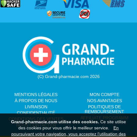
(C) Grand-pharmacie.com 2026
MENTIONS LÉGALES
MON COMPTE
À PROPOS DE NOUS
NOS AVANTAGES
LIVRAISON
POLITIQUES DE
REMBOURSEMENT
CONFIDENTIALITÉ
AFFILIATE PROGRAMM
CONDITIONS DES VENTES
Grand-pharmacie.com utilise des cookies.
Ce site utilise
NOUS CONTACTER
des cookies pour vous offrir le meilleur service.
En
poursuivant votre navigation, vous acceptez l’utilisation des