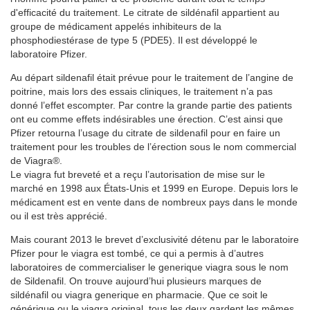
d'efficacité du traitement. Le citrate de sildénafil appartient au
groupe de médicament appelés inhibiteurs de la
phosphodiestérase de type 5 (PDE5). Il est développé le
laboratoire Pfizer.
Au départ sildenafil était prévue pour le traitement de l’angine de
poitrine, mais lors des essais cliniques, le traitement n’a pas
donné l’effet escompter. Par contre la grande partie des patients
ont eu comme effets indésirables une érection. C’est ainsi que
Pfizer retourna l’usage du citrate de sildenafil pour en faire un
traitement pour les troubles de l’érection sous le nom commercial
de Viagra®.
Le viagra fut breveté et a reçu l’autorisation de mise sur le
marché en 1998 aux États-Unis et 1999 en Europe. Depuis lors le
médicament est en vente dans de nombreux pays dans le monde
ou il est très apprécié.
Mais courant 2013 le brevet d’exclusivité détenu par le laboratoire
Pfizer pour le viagra est tombé, ce qui a permis à d’autres
laboratoires de commercialiser le generique viagra sous le nom
de Sildenafil. On trouve aujourd’hui plusieurs marques de
sildénafil ou viagra generique en pharmacie. Que ce soit le
générique ou le viagra original, tous les deux gardent les mêmes