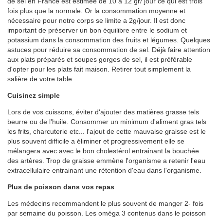
de sel en France est estimée de 10 a 12 gr/ jour ce qui est trois
fois plus que la normale. Or la consommation moyenne et
nécessaire pour notre corps se limite a 2g/jour. Il est donc
important de préserver un bon équilibre entre le sodium et
potassium dans la consommation des fruits et légumes. Quelques
astuces pour réduire sa consommation de sel. Déjà faire attention
aux plats préparés et soupes gorges de sel, il est préférable
d'opter pour les plats fait maison. Retirer tout simplement la
salière de votre table.
Cuisinez simple
Lors de vos cuissons, éviter d'ajouter des matières grasse tels
beurre ou de l'huile. Consommer un minimum d'aliment gras tels
les frits, charcuterie etc... l'ajout de cette mauvaise graisse est le
plus souvent difficile a éliminer et progressivement elle se
mélangera avec avec le bon cholestérol entrainant la bouchée
des artères. Trop de graisse emmène l'organisme a retenir l'eau
extracellulaire entrainant une rétention d'eau dans l'organisme.
Plus de poisson dans vos repas
Les médecins recommandent le plus souvent de manger 2- fois
par semaine du poisson. Les oméga 3 contenus dans le poisson